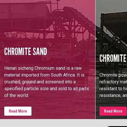
CHROMITE SAND
CHROMITE
Henan sicheng Chromium sand is a raw
material imported from South Africa. It is
Chromite powd
crushed, ground and screened into a
refractory mat
specified particle size and sold to all parts
resistant to h
of the world.
resistance, an
Read More
Read More