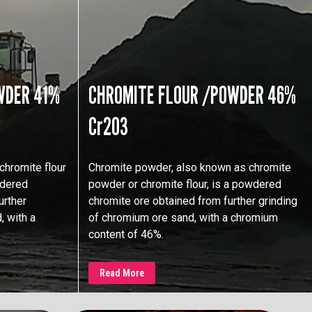
WDER 41%
CHROMITE FLOUR /POWDER 46%
Cr2O3
chromite flour
Chromite powder, also known as chromite
wdered
powder or chromite flour, is a powdered
urther
chromite ore obtained from further grinding
, with a
of chromium ore sand, with a chromium
content of 46%.
Read More