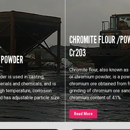
CHROMITE FLOUR /PO
Cr2O3
 POWDER
Chromite flour, also known as 
er is used in casting,
or chromium powder, is a po
erials and chemicals, and is
chromium ore obtained from f
igh temperature, corrosion
grinding of chromium ore sand
d has adjustable particle size.
chromium content of 41%.
Read More