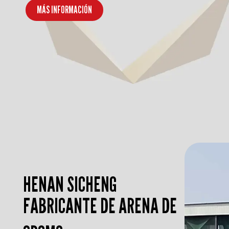
r
MÁS INFORMACIÓN
e
v
i
o
u
s
s
l
HENAN SICHENG
i
FABRICANTE DE ARENA DE
d